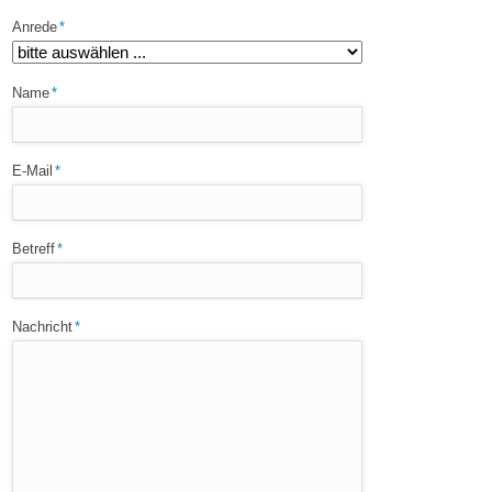
Pflichtfeld
Anrede
*
Pflichtfeld
Name
*
Pflichtfeld
E-Mail
*
Pflichtfeld
Betreff
*
Pflichtfeld
Nachricht
*